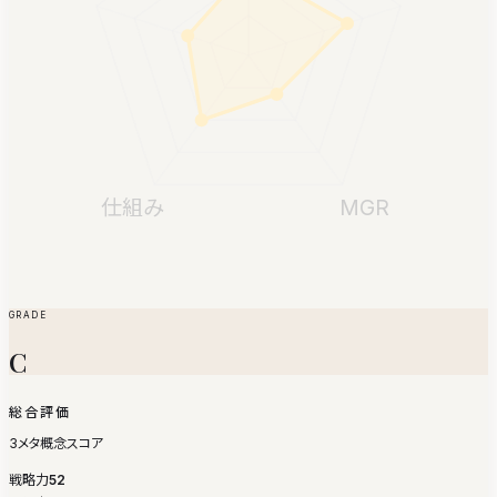
仕組み
MGR
GRADE
C
総合評価
3メタ概念スコア
戦略力
52