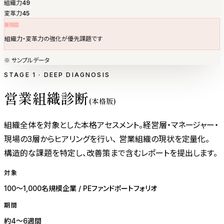
組織力
49
変革力
45
要対応
組織力・変革力の強化が優先課題です
※ サンプルデータ
STAGE 1 · DEEP DIAGNOSIS
営業組織診断
(本格版)
組織全体を対象とした本格アセスメント。経営層・マネージャー・
現場の3層からヒアリングを行い、 営業組織の現状を定量化。
構造的な課題を特定し、改善策まで含むレポートを提出します。
対象
100〜1,000名規模企業 / PEファンドポートフォリオ
期間
約4〜6週間