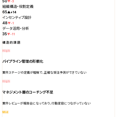
50
▼-3
組織構造・役割定義
65
▲+14
インセンティブ設計
48
▼-1
データ活用・分析
35
▼-11
構造的課題
High
パイプライン管理の形骸化
案件ステージの定義が曖昧で、正確な受注予測ができていない
High
マネジメント層のコーチング不足
案件レビューが報告会になっており、行動変容につながっていない
Mid