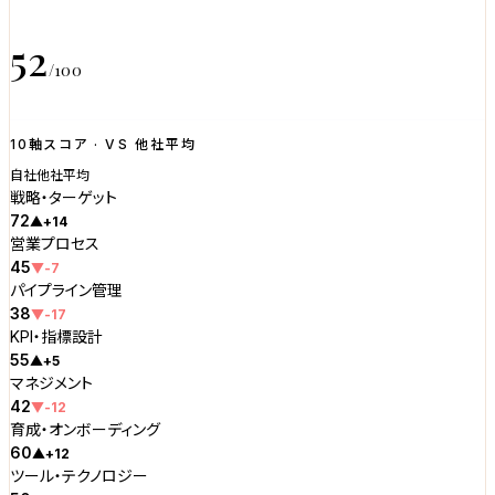
52
/100
10軸スコア · VS 他社平均
自社
他社平均
戦略・ターゲット
72
▲+14
営業プロセス
45
▼-7
パイプライン管理
38
▼-17
KPI・指標設計
55
▲+5
マネジメント
42
▼-12
育成・オンボーディング
60
▲+12
ツール・テクノロジー